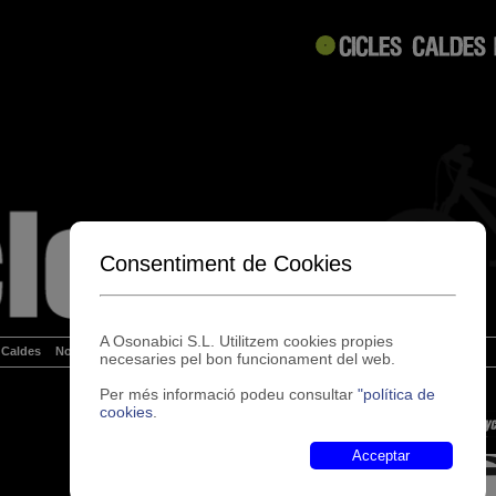
Consentiment de Cookies
A Osonabici S.L. Utilitzem cookies propies
 Caldes
Notícies
Enllaços
Contacte
necesaries pel bon funcionament del web.
Per més informació podeu consultar
"política de
cookies
.
Acceptar