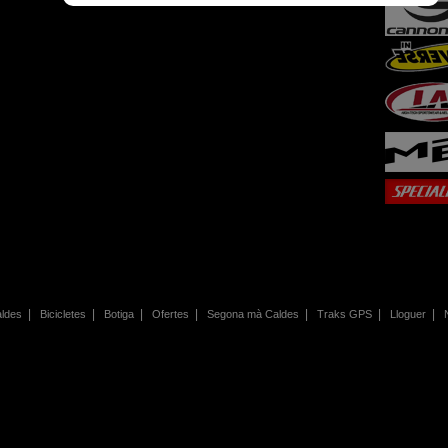
|
|
|
|
|
|
|
aldes
Bicicletes
Botiga
Ofertes
Segona mà Caldes
Traks GPS
Lloguer