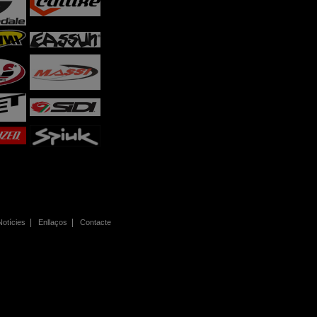
|
|
Notícies
Enllaços
Contacte