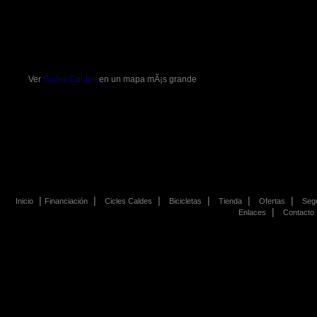
Ver
Cicles Caldes
en un mapa mÃ¡s grande
|
|
|
|
|
|
Inicio
Financiación
Cicles Caldes
Bicicletas
Tienda
Ofertas
Seg
|
Enlaces
Contacto