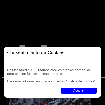
Consentimiento de Cookies
En Osonabici S.L. utilizamos cookies propias necesarias
para el buen funcionamiento del sitio.
Inicio
Financiación
Cicles Caldes
Noticias
Enlaces
Contacto
Para más información puede consultar
"política de cookies"
.
Aceptar