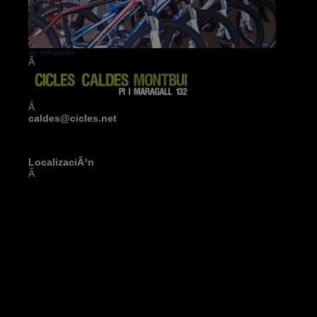
ver imÃ¡genes
Â
Â
caldes@cicles.net
LocalizaciÃ³n
Â